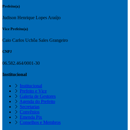
Prefeito(a)
Judison Henrique Lopes Araújo
Vice Prefeito(a)
Caio Carlos Uchôa Sales Grangeiro
CNPJ
06.582.464/0001-30
Institucional
Institucional
Prefeito e Vice
Galeria de Gestores
Agenda do Prefeito
Secretarias
Convênios
Emenda Pix
Conselhos e Membros