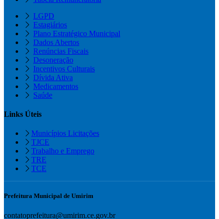
LGPD
Estagiários
Plano Estratégico Municipal
Dados Abertos
Renúncias Fiscais
Desoneração
Incentivos Culturais
Dívida Ativa
Medicamentos
Saúde
Links Úteis
Municípios Licitações
TJCE
Trabalho e Emprego
TRE
TCE
Prefeitura Municipal de Umirim
contatoprefeitura@umirim.ce.gov.br