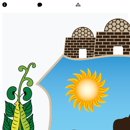
Transparência
Ouvidoria/E-Sic
Mapa do Site