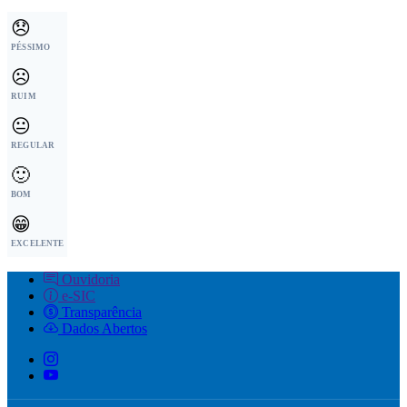
😞
PÉSSIMO
☹️
RUIM
😐
REGULAR
🙂
BOM
😁
EXCELENTE
Ouvidoria
e-SIC
Transparência
Dados Abertos