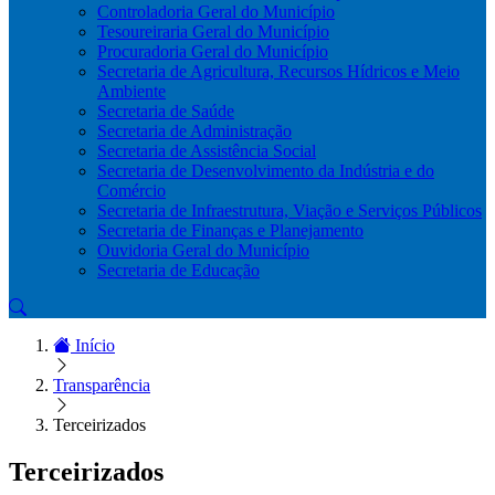
Controladoria Geral do Município
Tesoureiraria Geral do Município
Procuradoria Geral do Município
Secretaria de Agricultura, Recursos Hídricos e Meio
Ambiente
Secretaria de Saúde
Secretaria de Administração
Secretaria de Assistência Social
Secretaria de Desenvolvimento da Indústria e do
Comércio
Secretaria de Infraestrutura, Viação e Serviços Públicos
Secretaria de Finanças e Planejamento
Ouvidoria Geral do Município
Secretaria de Educação
Início
Transparência
Terceirizados
Terceirizados