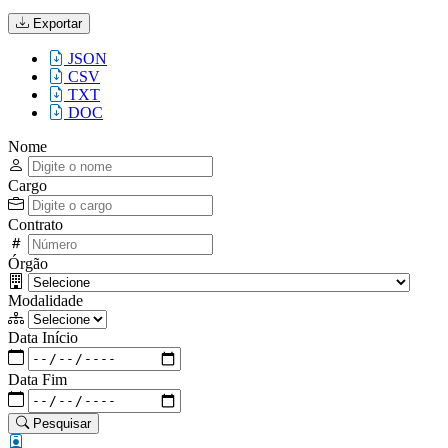
Exportar
JSON
CSV
TXT
DOC
Nome
Cargo
Contrato
Órgão
Modalidade
Data Início
Data Fim
Pesquisar