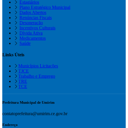
Estagiários
Plano Estratégico Municipal
Dados Abertos
Renúncias Fiscais
Desoneração
Incentivos Culturais
Dívida Ativa
Medicamentos
Saúde
Links Úteis
Municípios Licitações
TJCE
Trabalho e Emprego
TRE
TCE
Prefeitura Municipal de Umirim
contatoprefeitura@umirim.ce.gov.br
Endereço