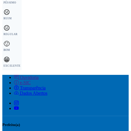
PÉSSIMO
☹️
RUIM
😐
REGULAR
🙂
BOM
😁
EXCELENTE
Ouvidoria
e-SIC
Transparência
Dados Abertos
Prefeito(a)