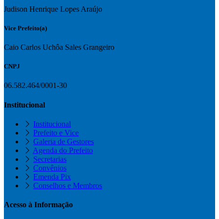
Judison Henrique Lopes Araújo
Vice Prefeito(a)
Caio Carlos Uchôa Sales Grangeiro
CNPJ
06.582.464/0001-30
Institucional
Institucional
Prefeito e Vice
Galeria de Gestores
Agenda do Prefeito
Secretarias
Convênios
Emenda Pix
Conselhos e Membros
Acesso à Informação