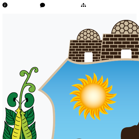
Transparência
Ouvidoria/E-Sic
Mapa do Site