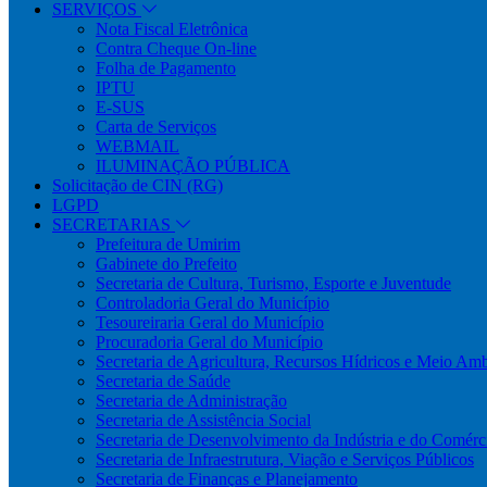
SERVIÇOS
Nota Fiscal Eletrônica
Contra Cheque On-line
Folha de Pagamento
IPTU
E-SUS
Carta de Serviços
WEBMAIL
ILUMINAÇÃO PÚBLICA
Solicitação de CIN (RG)
LGPD
SECRETARIAS
Prefeitura de Umirim
Gabinete do Prefeito
Secretaria de Cultura, Turismo, Esporte e Juventude
Controladoria Geral do Município
Tesoureiraria Geral do Município
Procuradoria Geral do Município
Secretaria de Agricultura, Recursos Hídricos e Meio Am
Secretaria de Saúde
Secretaria de Administração
Secretaria de Assistência Social
Secretaria de Desenvolvimento da Indústria e do Comérc
Secretaria de Infraestrutura, Viação e Serviços Públicos
Secretaria de Finanças e Planejamento