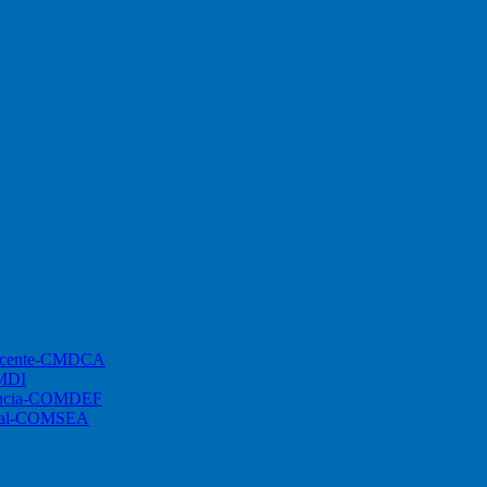
lescente-CMDCA
CMDI
ciência-COMDEF
ional-COMSEA