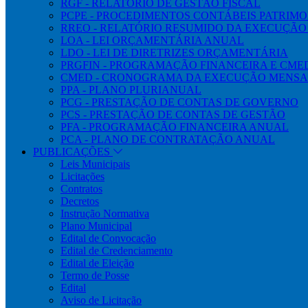
RGF - RELATÓRIO DE GESTÃO FISCAL
PCPE - PROCEDIMENTOS CONTÁBEIS PATRIMON
RREO - RELATÓRIO RESUMIDO DA EXECUÇÃ
LOA - LEI ORÇAMENTÁRIA ANUAL
LDO - LEI DE DIRETRIZES ORÇAMENTÁRIA
PRGFIN - PROGRAMAÇÃO FINANCEIRA E CM
CMED - CRONOGRAMA DA EXECUÇÃO MENSA
PPA - PLANO PLURIANUAL
PCG - PRESTAÇÃO DE CONTAS DE GOVERNO
PCS - PRESTAÇÃO DE CONTAS DE GESTÃO
PFA - PROGRAMAÇÃO FINANCEIRA ANUAL
PCA - PLANO DE CONTRATAÇÃO ANUAL
PUBLICAÇÕES
Leis Municipais
Licitações
Contratos
Decretos
Instrução Normativa
Plano Municipal
Edital de Convocação
Edital de Credenciamento
Edital de Eleição
Termo de Posse
Edital
Aviso de Licitação