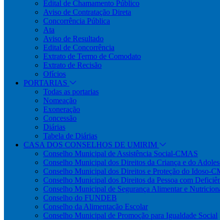
Edital de Chamamento Público
Aviso de Contratação Direta
Concorrência Pública
Ata
Aviso de Resultado
Edital de Concorrência
Extrato de Termo de Comodato
Extrato de Recisão
Ofícios
PORTARIAS
Todas as portarias
Nomeação
Exoneração
Concessão
Diárias
Tabela de Diárias
CASA DOS CONSELHOS DE UMIRIM
Conselho Municipal de Assistência Social-CMAS
Conselho Municipal dos Direitos da Criança e do Ado
Conselho Municipal dos Direitos e Proteção do Idoso-
Conselho Municipal dos Direitos da Pessoa com Defi
Conselho Municipal de Segurança Alimentar e Nutric
Conselho do FUNDEB
Conselho da Alimentação Escolar
Conselho Municipal de Promoção para Igualdade Social