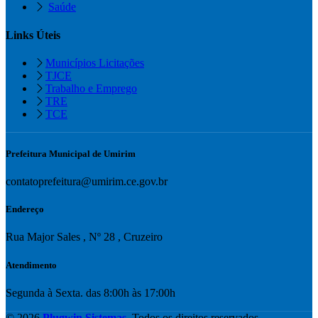
Saúde
Links Úteis
Municípios Licitações
TJCE
Trabalho e Emprego
TRE
TCE
Prefeitura Municipal de Umirim
contatoprefeitura@umirim.ce.gov.br
Endereço
Rua Major Sales , Nº 28 , Cruzeiro
Atendimento
Segunda à Sexta. das 8:00h às 17:00h
© 2026
Plugwin Sistemas
. Todos os direitos reservados.