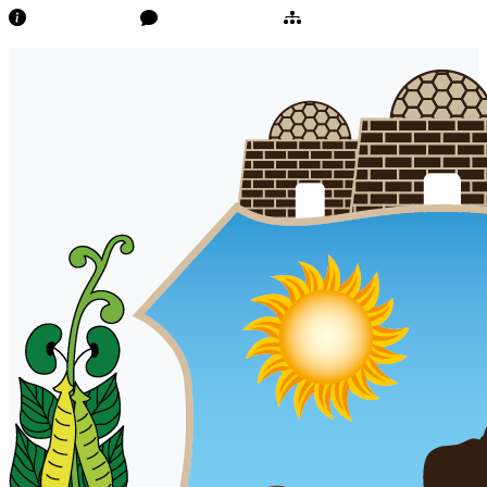
Transparência
Ouvidoria/E-Sic
Mapa do Site