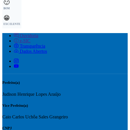
🙂
BOM
😁
EXCELENTE
Ouvidoria
e-SIC
Transparência
Dados Abertos
Prefeito(a)
Judison Henrique Lopes Araújo
Vice Prefeito(a)
Caio Carlos Uchôa Sales Grangeiro
CNPJ