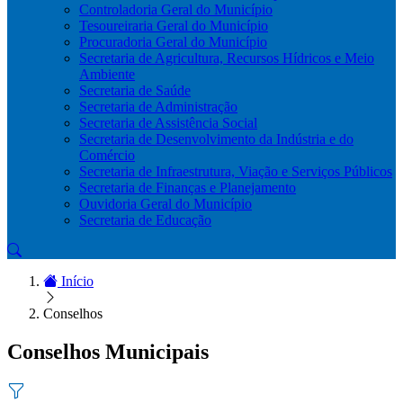
Controladoria Geral do Município
Tesoureiraria Geral do Município
Procuradoria Geral do Município
Secretaria de Agricultura, Recursos Hídricos e Meio
Ambiente
Secretaria de Saúde
Secretaria de Administração
Secretaria de Assistência Social
Secretaria de Desenvolvimento da Indústria e do
Comércio
Secretaria de Infraestrutura, Viação e Serviços Públicos
Secretaria de Finanças e Planejamento
Ouvidoria Geral do Município
Secretaria de Educação
Início
Conselhos
Conselhos Municipais