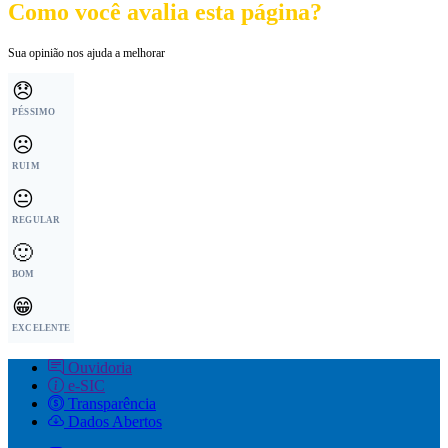
Como você avalia esta página?
Sua opinião nos ajuda a melhorar
😞
PÉSSIMO
☹️
RUIM
😐
REGULAR
🙂
BOM
😁
EXCELENTE
Ouvidoria
e-SIC
Transparência
Dados Abertos