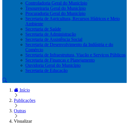
Controladoria Geral do Município
Tesoureiraria Geral do Município
Procuradoria Geral do Município
Secretaria de Agricultura, Recursos Hídricos e Meio
Ambiente
Secretaria de Saúde
Secretaria de Administração
Secretaria de Assistência Social
Secretaria de Desenvolvimento da Indústria e do
Comércio
Secretaria de Infraestrutura, Viação e Serviços Públicos
Secretaria de Finanças e Planejamento
Ouvidoria Geral do Município
Secretaria de Educação
Início
Publicações
Outras
Visualizar