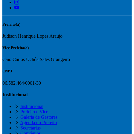
Prefeito(a)
Judison Henrique Lopes Araújo
Vice Prefeito(a)
Caio Carlos Uchôa Sales Grangeiro
CNPJ
06.582.464/0001-30
Institucional
Institucional
Prefeito e Vice
Galeria de Gestores
Agenda do Prefeito
Secretarias
Convênios