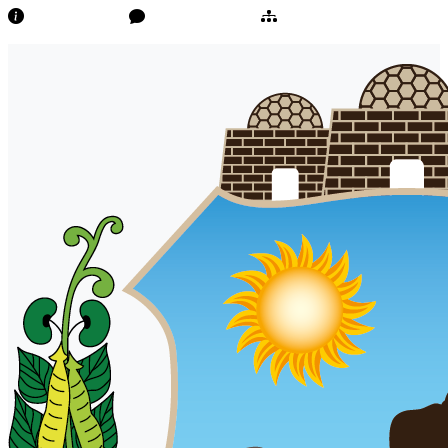
Transparência
Ouvidoria/E-Sic
Mapa do Site