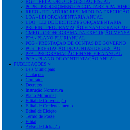
RGF - RELATÓRIO DE GESTÃO FISCAL
PCPE - PROCEDIMENTOS CONTÁBEIS PATRIMON
RREO - RELATÓRIO RESUMIDO DA EXECUÇÃ
LOA - LEI ORÇAMENTÁRIA ANUAL
LDO - LEI DE DIRETRIZES ORÇAMENTÁRIA
PRGFIN - PROGRAMAÇÃO FINANCEIRA E CM
CMED - CRONOGRAMA DA EXECUÇÃO MENSA
PPA - PLANO PLURIANUAL
PCG - PRESTAÇÃO DE CONTAS DE GOVERNO
PCS - PRESTAÇÃO DE CONTAS DE GESTÃO
PFA - PROGRAMAÇÃO FINANCEIRA ANUAL
PCA - PLANO DE CONTRATAÇÃO ANUAL
PUBLICAÇÕES
Leis Municipais
Licitações
Contratos
Decretos
Instrução Normativa
Plano Municipal
Edital de Convocação
Edital de Credenciamento
Edital de Eleição
Termo de Posse
Edital
Aviso de Licitação