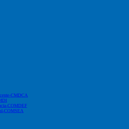
lescente-CMDCA
CMDI
ciência-COMDEF
ional-COMSEA