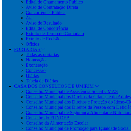
Edital de Chamamento Público
Aviso de Contratação Direta
Concorrência Pública
Ata
Aviso de Resultado
Edital de Concorrência
Extrato de Termo de Comodato
Extrato de Recisão
Ofícios
PORTARIAS
Todas as portarias
Nomeação
Exoneração
Concessão
Diárias
Tabela de Diárias
CASA DOS CONSELHOS DE UMIRIM
Conselho Municipal de Assistência Social-CMAS
Conselho Municipal dos Direitos da Criança e do Ado
Conselho Municipal dos Direitos e Proteção do Idoso-
Conselho Municipal dos Direitos da Pessoa com Defi
Conselho Municipal de Segurança Alimentar e Nutric
Conselho do FUNDEB
Conselho da Alimentação Escolar
Conselho Municipal de Promoção para Igualdade Social