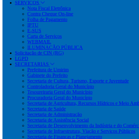
SERVIÇOS
Nota Fiscal Eletrônica
Contra Cheque On-line
Folha de Pagamento
IPTU
E-SUS
Carta de Serviços
WEBMAIL
ILUMINAÇÃO PÚBLICA
Solicitação de CIN (RG)
LGPD
SECRETARIAS
Prefeitura de Umirim
Gabinete do Prefeito
Secretaria de Cultura, Turismo, Esporte e Juventude
Controladoria Geral do Município
Tesoureiraria Geral do Município
Procuradoria Geral do Município
Secretaria de Agricultura, Recursos Hídricos e Meio Am
Secretaria de Saúde
Secretaria de Administração
Secretaria de Assistência Social
Secretaria de Desenvolvimento da Indústria e do Comérc
Secretaria de Infraestrutura, Viação e Serviços Públicos
Secretaria de Finanças e Planejamento