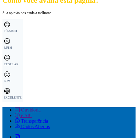
Como você avalia esta página?
Sua opinião nos ajuda a melhorar
😞
PÉSSIMO
☹️
RUIM
😐
REGULAR
🙂
BOM
😁
EXCELENTE
Ouvidoria
e-SIC
Transparência
Dados Abertos