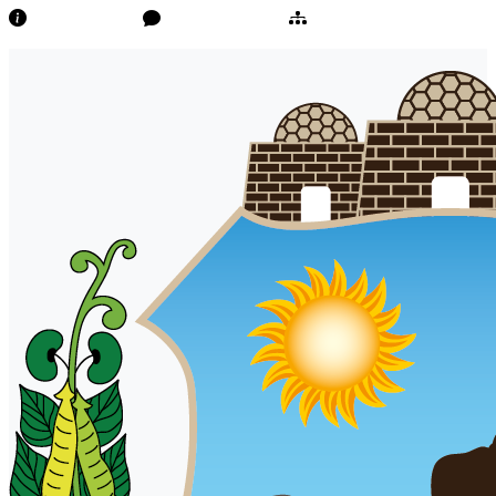
Transparência
Ouvidoria/E-Sic
Mapa do Site