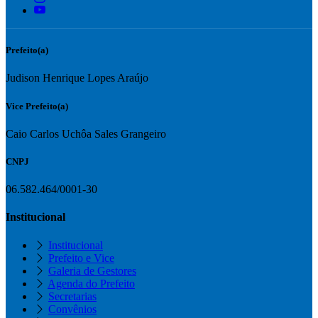
Prefeito(a)
Judison Henrique Lopes Araújo
Vice Prefeito(a)
Caio Carlos Uchôa Sales Grangeiro
CNPJ
06.582.464/0001-30
Institucional
Institucional
Prefeito e Vice
Galeria de Gestores
Agenda do Prefeito
Secretarias
Convênios