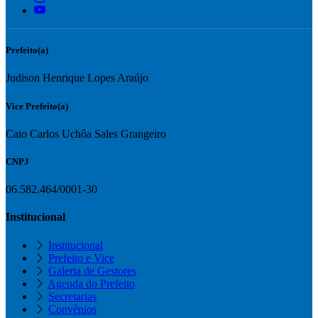
Prefeito(a)
Judison Henrique Lopes Araújo
Vice Prefeito(a)
Caio Carlos Uchôa Sales Grangeiro
CNPJ
06.582.464/0001-30
Institucional
Institucional
Prefeito e Vice
Galeria de Gestores
Agenda do Prefeito
Secretarias
Convênios