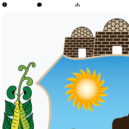
Transparência
Ouvidoria/E-Sic
Mapa do Site