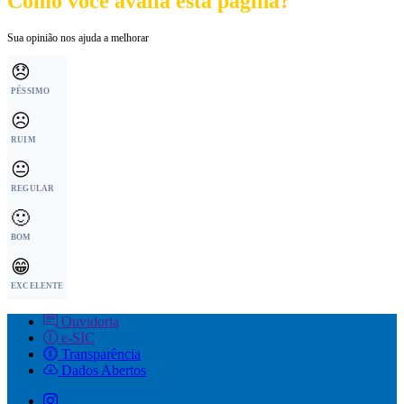
Como você avalia esta página?
Sua opinião nos ajuda a melhorar
😞
PÉSSIMO
☹️
RUIM
😐
REGULAR
🙂
BOM
😁
EXCELENTE
Ouvidoria
e-SIC
Transparência
Dados Abertos