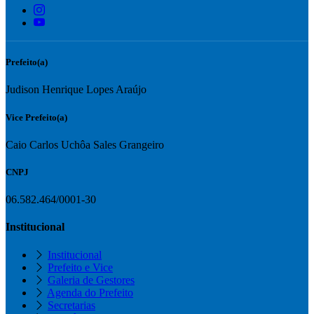
Prefeito(a)
Judison Henrique Lopes Araújo
Vice Prefeito(a)
Caio Carlos Uchôa Sales Grangeiro
CNPJ
06.582.464/0001-30
Institucional
Institucional
Prefeito e Vice
Galeria de Gestores
Agenda do Prefeito
Secretarias