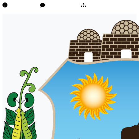
Transparência
Ouvidoria/E-Sic
Mapa do Site