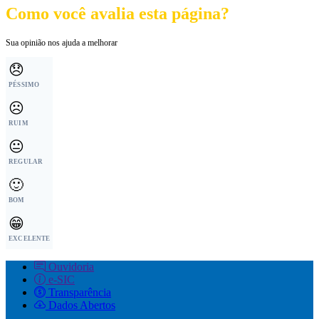
Como você avalia esta página?
Sua opinião nos ajuda a melhorar
😞
PÉSSIMO
☹️
RUIM
😐
REGULAR
🙂
BOM
😁
EXCELENTE
Ouvidoria
e-SIC
Transparência
Dados Abertos