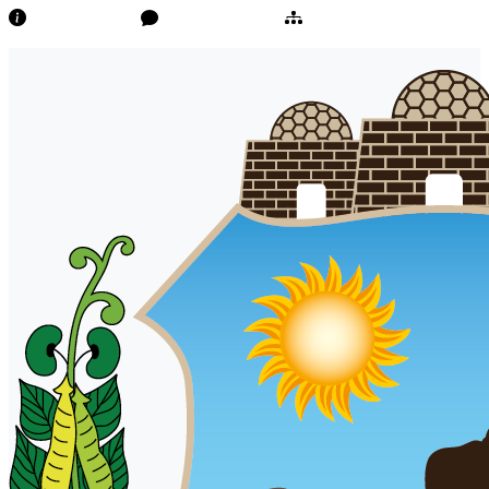
Transparência
Ouvidoria/E-Sic
Mapa do Site