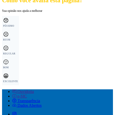
Como você avalia esta página?
Sua opinião nos ajuda a melhorar
😞
PÉSSIMO
☹️
RUIM
😐
REGULAR
🙂
BOM
😁
EXCELENTE
Ouvidoria
e-SIC
Transparência
Dados Abertos