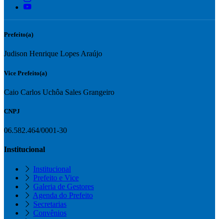
Prefeito(a)
Judison Henrique Lopes Araújo
Vice Prefeito(a)
Caio Carlos Uchôa Sales Grangeiro
CNPJ
06.582.464/0001-30
Institucional
Institucional
Prefeito e Vice
Galeria de Gestores
Agenda do Prefeito
Secretarias
Convênios