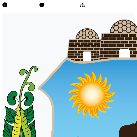
Transparência
Ouvidoria/E-Sic
Mapa do Site