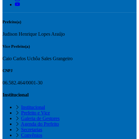
Prefeito(a)
Judison Henrique Lopes Araújo
Vice Prefeito(a)
Caio Carlos Uchôa Sales Grangeiro
CNPJ
06.582.464/0001-30
Institucional
Institucional
Prefeito e Vice
Galeria de Gestores
Agenda do Prefeito
Secretarias
Convênios