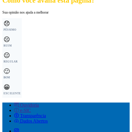
Como você avalia esta página?
Sua opinião nos ajuda a melhorar
😞
PÉSSIMO
☹️
RUIM
😐
REGULAR
🙂
BOM
😁
EXCELENTE
Ouvidoria
e-SIC
Transparência
Dados Abertos