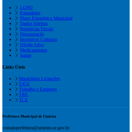
LGPD
Estagiários
Plano Estratégico Municipal
Dados Abertos
Renúncias Fiscais
Desoneração
Incentivos Culturais
Dívida Ativa
Medicamentos
Saúde
Links Úteis
Municípios Licitações
TJCE
Trabalho e Emprego
TRE
TCE
Prefeitura Municipal de Umirim
contatoprefeitura@umirim.ce.gov.br