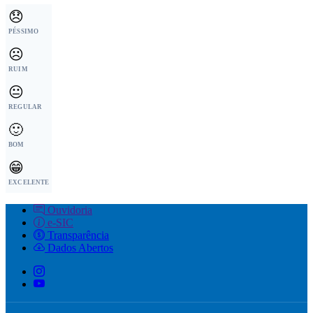
😞
PÉSSIMO
☹️
RUIM
😐
REGULAR
🙂
BOM
😁
EXCELENTE
Ouvidoria
e-SIC
Transparência
Dados Abertos