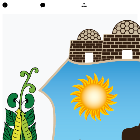
Transparência
Ouvidoria/E-Sic
Mapa do Site