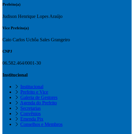
Prefeito(a)
Judison Henrique Lopes Araújo
Vice Prefeito(a)
Caio Carlos Uchôa Sales Grangeiro
CNPJ
06.582.464/0001-30
Institucional
Institucional
Prefeito e Vice
Galeria de Gestores
Agenda do Prefeito
Secretarias
Convênios
Emenda Pix
Conselhos e Membros