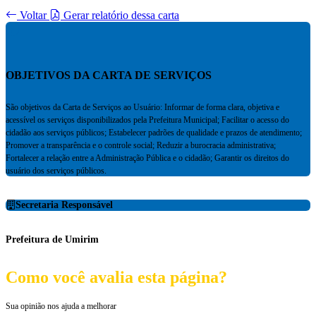
Voltar
Gerar relatório dessa carta
OBJETIVOS DA CARTA DE SERVIÇOS
São objetivos da Carta de Serviços ao Usuário: Informar de forma clara, objetiva e
acessível os serviços disponibilizados pela Prefeitura Municipal; Facilitar o acesso do
cidadão aos serviços públicos; Estabelecer padrões de qualidade e prazos de atendimento;
Promover a transparência e o controle social; Reduzir a burocracia administrativa;
Fortalecer a relação entre a Administração Pública e o cidadão; Garantir os direitos do
usuário dos serviços públicos.
Secretaria Responsável
Prefeitura de Umirim
Como você avalia esta página?
Sua opinião nos ajuda a melhorar